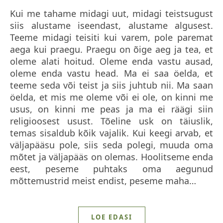
Kui me tahame midagi uut, midagi teistsugust
siis alustame iseendast, alustame algusest.
Teeme midagi teisiti kui varem, pole paremat
aega kui praegu. Praegu on õige aeg ja tea, et
oleme alati hoitud. Oleme enda vastu ausad,
oleme enda vastu head. Ma ei saa öelda, et
teeme seda või teist ja siis juhtub nii. Ma saan
öelda, et mis me oleme või ei ole, on kinni me
usus, on kinni me peas ja ma ei räägi siin
religioosest usust. Tõeline usk on täiuslik,
temas sisaldub kõik vajalik. Kui keegi arvab, et
väljapääsu pole, siis seda polegi, muuda oma
mõtet ja väljapääs on olemas. Hoolitseme enda
eest, peseme puhtaks oma aegunud
mõttemustrid meist endist, peseme maha…
LOE EDASI