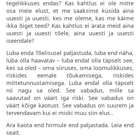
tegelikkuses endas? Kas kahtlus ei ole mitte
osa meie elust, et me saaksime küsida aina
uuesti ja uuesti, kes me oleme, kas me käime
ikka õiget teed? Kas kahtlus ei ärata meid aina
uuesti ja uuesti tõele, aina uuesti ja uuesti
iseendale?
Luba enda Tõelisusel paljastuda, luba end näha,
luba olla haavatav – luba endal olla täpselt see,
kes sa oled – oma siiruses, oma loomulikkuses,
riskides eemale tõukamisega, riskides
mittetunnustamisega. Luba endal olla täpselt
nii nagu sa oled. See vabadus, mille sa
saavutad on väärt iga riski. See vabadus on
väärt kõige kaotust. See vabadus on suurem ja
tervendavam kui ei miski muu siin elus..
Ära kaota end hirmule end paljastada. Leia end
sealt.