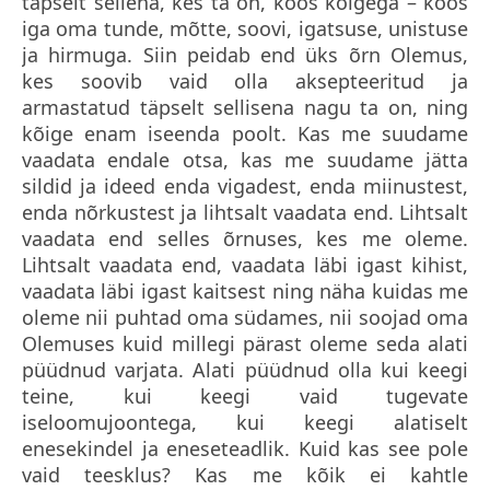
täpselt sellena, kes ta on, koos kõigega – koos
iga oma tunde, mõtte, soovi, igatsuse, unistuse
ja hirmuga. Siin peidab end üks õrn Olemus,
kes soovib vaid olla aksepteeritud ja
armastatud täpselt sellisena nagu ta on, ning
kõige enam iseenda poolt. Kas me suudame
vaadata endale otsa, kas me suudame jätta
sildid ja ideed enda vigadest, enda miinustest,
enda nõrkustest ja lihtsalt vaadata end. Lihtsalt
vaadata end selles õrnuses, kes me oleme.
Lihtsalt vaadata end, vaadata läbi igast kihist,
vaadata läbi igast kaitsest ning näha kuidas me
oleme nii puhtad oma südames, nii soojad oma
Olemuses kuid millegi pärast oleme seda alati
püüdnud varjata. Alati püüdnud olla kui keegi
teine, kui keegi vaid tugevate
iseloomujoontega, kui keegi alatiselt
enesekindel ja eneseteadlik. Kuid kas see pole
vaid teesklus? Kas me kõik ei kahtle