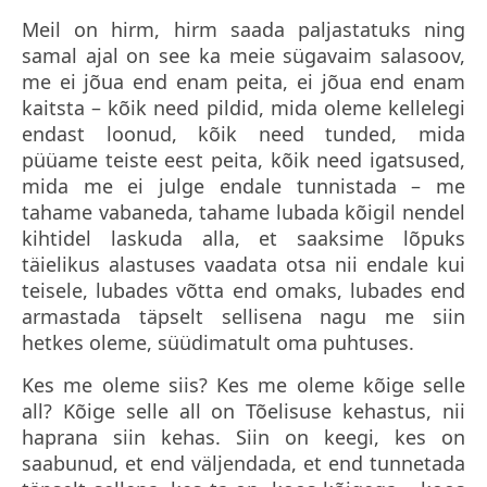
Meil on hirm, hirm saada paljastatuks ning
samal ajal on see ka meie sügavaim salasoov,
me ei jõua end enam peita, ei jõua end enam
kaitsta – kõik need pildid, mida oleme kellelegi
endast loonud, kõik need tunded, mida
püüame teiste eest peita, kõik need igatsused,
mida me ei julge endale tunnistada – me
tahame vabaneda, tahame lubada kõigil nendel
kihtidel laskuda alla, et saaksime lõpuks
täielikus alastuses vaadata otsa nii endale kui
teisele, lubades võtta end omaks, lubades end
armastada täpselt sellisena nagu me siin
hetkes oleme, süüdimatult oma puhtuses.
Kes me oleme siis? Kes me oleme kõige selle
all? Kõige selle all on Tõelisuse kehastus, nii
haprana siin kehas. Siin on keegi, kes on
saabunud, et end väljendada, et end tunnetada