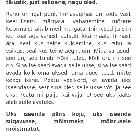
täiuslik, just sellisena, nagu oled.
Rahu on igal pool, linnasaginas on seda vast
keerulisem märgata, vabanemine mõtete
koormaist aitab meil märgata. Inimesed ju siin
kui seal aga vahest kutsub ikka maale, linnast
ära, seal kus teine kulgemine, kus rahu ja
vaikus, seal kus teine aeg-ruum. Mida sa usud,
see on, see tuleb. Kõik tuleb, kõik on, nii see
on. Sina ise saad avada selle ukse, sina ise saad
avada kõik oma uksed, oma uued teed, mitte
keegi teine. Peatu veelkord, et avada uks
iseendasse, sest sina oled selle ukse võti ja see
uks. Peatu nii palju kui vaja, et see uks jääks
alati sulle avatuks.
Uks iseenda päris koju, uks iseenda
sügavusse, mõistmaks mõistusele
mõistmatut.