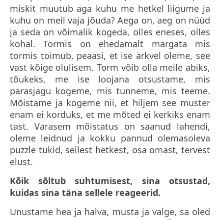
miskit muutub aga kuhu me hetkel liigume ja
kuhu on meil vaja jõuda? Aega on, aeg on nüüd
ja seda on võimalik kogeda, olles eneses, olles
kohal. Tormis on ehedamalt märgata mis
tormis toimub, peaasi, et ise ärkvel oleme, see
vast kõige olulisem. Torm võib olla meile abiks,
tõukeks, me ise loojana otsustame, mis
parasjagu kogeme, mis tunneme, mis teeme.
Mõistame ja kogeme nii, et hiljem see muster
enam ei korduks, et me mõted ei kerkiks enam
tast. Varasem mõistatus on saanud lahendi,
oleme leidnud ja kokku pannud olemasoleva
puzzle tükid, sellest hetkest, osa omast, tervest
elust.
Kõik sõltub suhtumisest, sina otsustad,
kuidas sina täna sellele reageerid.
Unustame hea ja halva, musta ja valge, sa oled