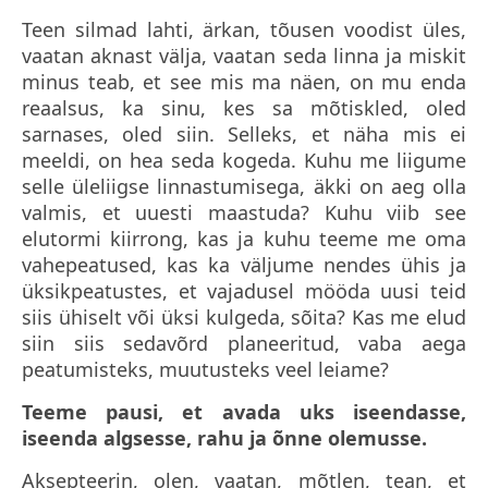
Teen silmad lahti, ärkan, tõusen voodist üles,
vaatan aknast välja, vaatan seda linna ja miskit
minus teab, et see mis ma näen, on mu enda
reaalsus, ka sinu, kes sa mõtiskled, oled
sarnases, oled siin. Selleks, et näha mis ei
meeldi, on hea seda kogeda. Kuhu me liigume
selle üleliigse linnastumisega, äkki on aeg olla
valmis, et uuesti maastuda? Kuhu viib see
elutormi kiirrong, kas ja kuhu teeme me oma
vahepeatused, kas ka väljume nendes ühis ja
üksikpeatustes, et vajadusel mööda uusi teid
siis ühiselt või üksi kulgeda, sõita? Kas me elud
siin siis sedavõrd planeeritud, vaba aega
peatumisteks, muutusteks veel leiame?
Teeme pausi, et avada uks iseendasse,
iseenda algsesse, rahu ja õnne olemusse.
Aksepteerin, olen, vaatan, mõtlen, tean, et