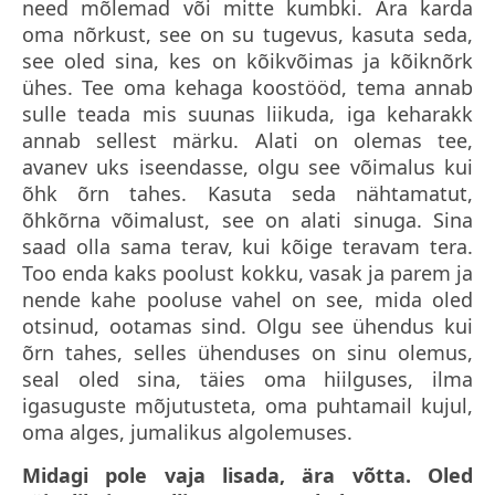
need mõlemad või mitte kumbki. Ära karda
oma nõrkust, see on su tugevus, kasuta seda,
see oled sina, kes on kõikvõimas ja kõiknõrk
ühes. Tee oma kehaga koostööd, tema annab
sulle teada mis suunas liikuda, iga keharakk
annab sellest märku. Alati on olemas tee,
avanev uks iseendasse, olgu see võimalus kui
õhk õrn tahes. Kasuta seda nähtamatut,
õhkõrna võimalust, see on alati sinuga. Sina
saad olla sama terav, kui kõige teravam tera.
Too enda kaks poolust kokku, vasak ja parem ja
nende kahe pooluse vahel on see, mida oled
otsinud, ootamas sind. Olgu see ühendus kui
õrn tahes, selles ühenduses on sinu olemus,
seal oled sina, täies oma hiilguses, ilma
igasuguste mõjutusteta, oma puhtamail kujul,
oma alges, jumalikus algolemuses.
Midagi pole vaja lisada, ära võtta. Oled